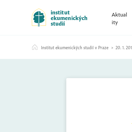
S
k
institut
Aktual
ekumenických
i
ity
studií
p
t
o
Institut ekumenických studií v Praze
20. 1. 20
c
o
n
t
e
n
t