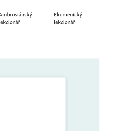
Ambrosiánský
Ekumenický
lekcionář
lekcionář