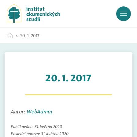
S
institut
k
ekumenických
i
studií
p
t
20. 1. 2017
o
c
o
n
t
20. 1. 2017
e
n
t
Autor:
WebAdmin
Publikováno:
31. května 2020
Poslední úprava:
31. května 2020