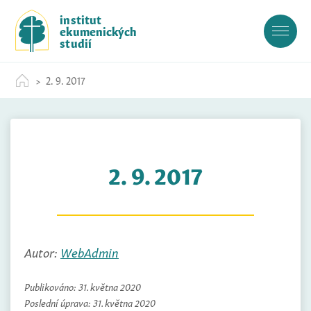
S
institut
k
ekumenických
i
studií
p
t
2. 9. 2017
o
c
o
n
t
2. 9. 2017
e
n
t
Autor:
WebAdmin
Publikováno:
31. května 2020
Poslední úprava:
31. května 2020