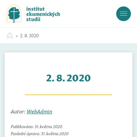
S
institut
k
ekumenických
i
studií
p
t
2. 8. 2020
o
c
o
n
t
2. 8. 2020
e
n
t
Autor:
WebAdmin
Publikováno:
31. května 2020
Poslední úprava:
31. května 2020