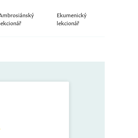
Ambrosiánský
Ekumenický
lekcionář
lekcionář