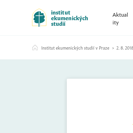
S
k
institut
Aktual
ekumenických
i
ity
studií
p
t
o
Institut ekumenických studií v Praze
2. 8. 201
c
o
n
t
e
n
t