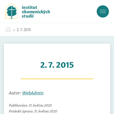
S
institut
k
ekumenických
i
studií
p
t
2. 7. 2015
o
c
o
n
t
2. 7. 2015
e
n
t
Autor:
WebAdmin
Publikováno:
31. května 2020
Poslední úprava:
31. května 2020