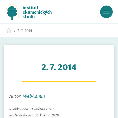
S
institut
k
ekumenických
i
studií
p
t
2. 7. 2014
o
c
o
n
t
2. 7. 2014
e
n
t
Autor:
WebAdmin
Publikováno:
31. května 2020
Poslední úprava:
31. května 2020