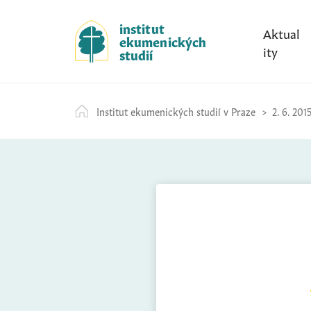
S
k
institut
Aktual
ekumenických
i
ity
studií
p
t
o
Institut ekumenických studií v Praze
2. 6. 201
c
o
n
t
e
n
t