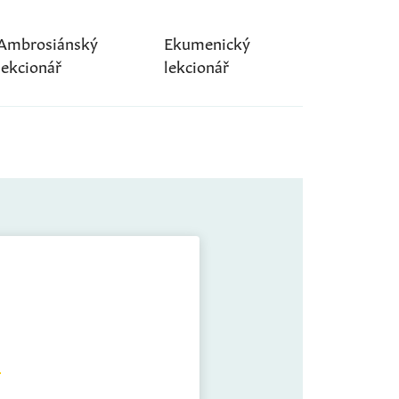
Ambrosiánský
Ekumenický
lekcionář
lekcionář