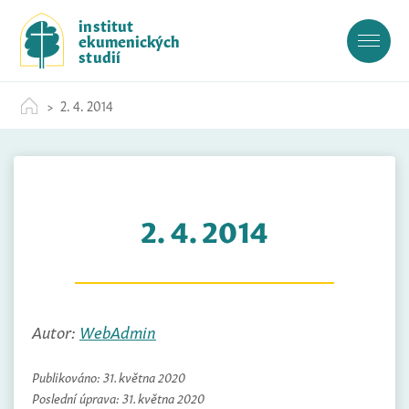
S
institut
k
ekumenických
i
studií
p
t
2. 4. 2014
o
c
o
n
t
2. 4. 2014
e
n
t
Autor:
WebAdmin
Publikováno:
31. května 2020
Poslední úprava:
31. května 2020