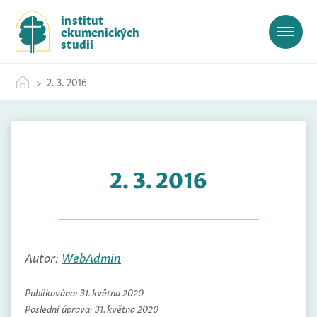
S
institut
k
ekumenických
i
studií
p
t
2. 3. 2016
o
c
o
n
t
2. 3. 2016
e
n
t
Autor:
WebAdmin
Publikováno:
31. května 2020
Poslední úprava:
31. května 2020