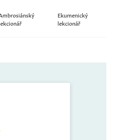
Ambrosiánský
Ekumenický
lekcionář
lekcionář