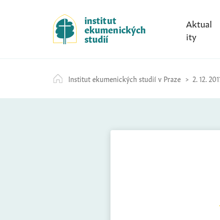
S
k
institut
Aktual
ekumenických
i
ity
studií
p
t
o
Institut ekumenických studií v Praze
2. 12. 201
c
o
n
t
e
n
t