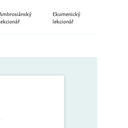
Ambrosiánský
Ekumenický
lekcionář
lekcionář