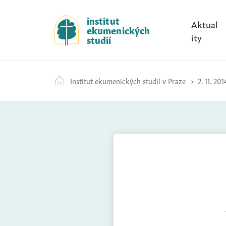
S
k
institut
Aktual
ekumenických
i
ity
studií
p
t
o
Institut ekumenických studií v Praze
2. 11. 201
c
o
n
t
e
n
t