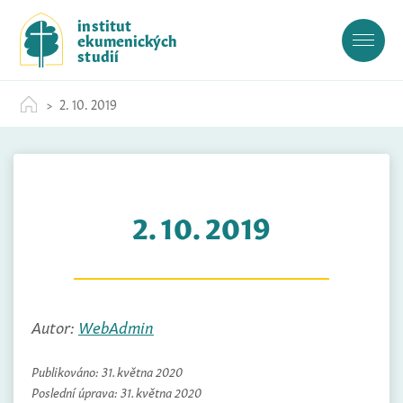
S
institut
k
ekumenických
i
studií
p
t
2. 10. 2019
o
c
o
n
t
2. 10. 2019
e
n
t
Autor:
WebAdmin
Publikováno:
31. května 2020
Poslední úprava:
31. května 2020