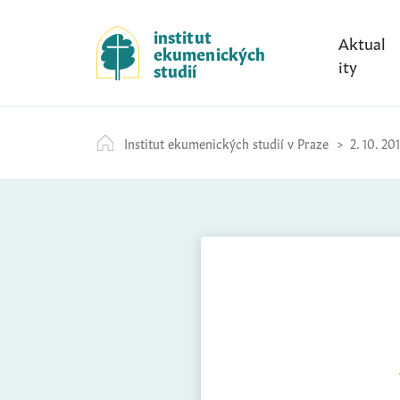
S
k
institut
Aktual
ekumenických
i
ity
studií
p
t
o
Institut ekumenických studií v Praze
2. 10. 20
c
o
n
t
e
n
t