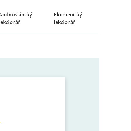
Ambrosiánský
Ekumenický
lekcionář
lekcionář