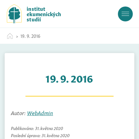
S
institut
k
ekumenických
i
studií
p
t
19. 9. 2016
o
c
o
n
t
19. 9. 2016
e
n
t
Autor:
WebAdmin
Publikováno:
31. května 2020
Poslední úprava:
31. května 2020