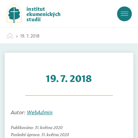
S
institut
k
ekumenických
i
studií
p
t
19. 7. 2018
o
c
o
n
t
19. 7. 2018
e
n
t
Autor:
WebAdmin
Publikováno:
31. května 2020
Poslední úprava:
31. května 2020