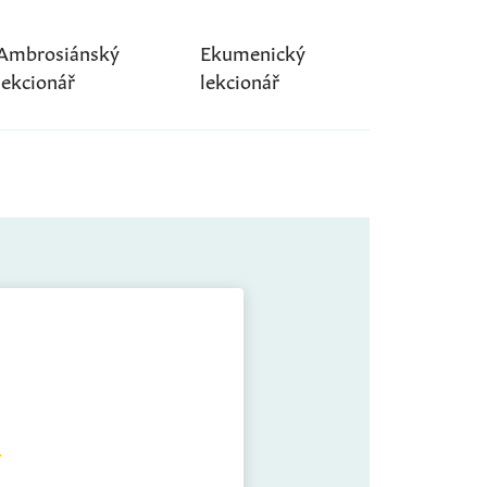
Ambrosiánský
Ekumenický
lekcionář
lekcionář