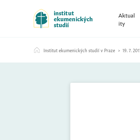
S
k
institut
Aktual
ekumenických
i
ity
studií
p
t
o
Institut ekumenických studií v Praze
19. 7. 201
c
o
n
t
e
n
t