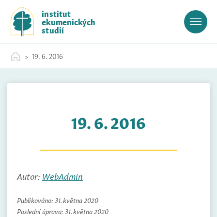
S
institut
k
ekumenických
i
studií
p
t
19. 6. 2016
o
c
o
n
t
19. 6. 2016
e
n
t
Autor:
WebAdmin
Publikováno:
31. května 2020
Poslední úprava:
31. května 2020