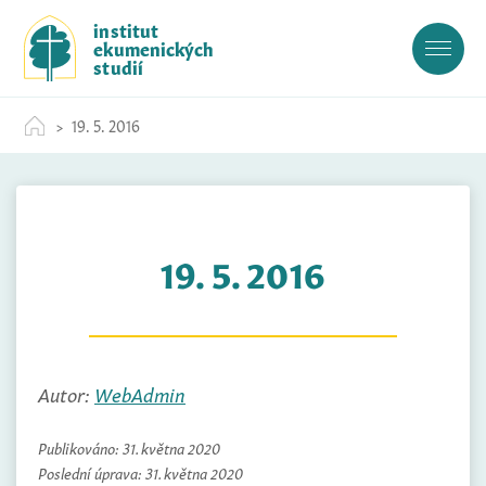
S
institut
k
ekumenických
i
studií
p
t
19. 5. 2016
o
c
o
n
t
19. 5. 2016
e
n
t
Autor:
WebAdmin
Publikováno:
31. května 2020
Poslední úprava:
31. května 2020