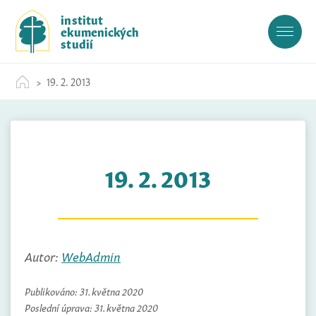
S
institut
k
ekumenických
i
studií
p
t
19. 2. 2013
o
c
o
n
t
19. 2. 2013
e
n
t
Autor:
WebAdmin
Publikováno:
31. května 2020
Poslední úprava:
31. května 2020