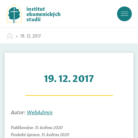
S
institut
k
ekumenických
i
studií
p
t
19. 12. 2017
o
c
o
n
t
19. 12. 2017
e
n
t
Autor:
WebAdmin
Publikováno:
31. května 2020
Poslední úprava:
31. května 2020