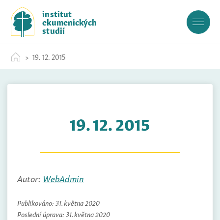
S
institut
k
ekumenických
i
studií
p
t
19. 12. 2015
o
c
o
n
t
19. 12. 2015
e
n
t
Autor:
WebAdmin
Publikováno:
31. května 2020
Poslední úprava:
31. května 2020