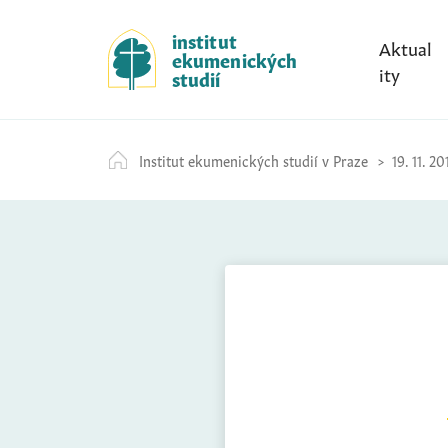
S
k
institut
Aktual
ekumenických
i
ity
studií
p
t
o
Institut ekumenických studií v Praze
19. 11. 20
c
o
n
t
e
n
t