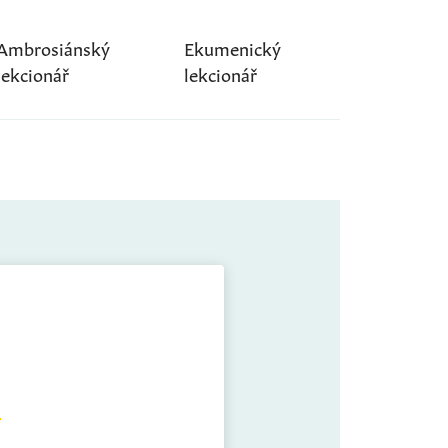
Ambrosiánský
Ekumenický
lekcionář
lekcionář