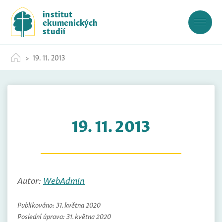
S
institut
k
ekumenických
i
studií
p
t
19. 11. 2013
o
c
o
n
t
19. 11. 2013
e
n
t
Autor:
WebAdmin
Publikováno:
31. května 2020
Poslední úprava:
31. května 2020