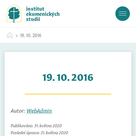
S
institut
k
ekumenických
i
studií
p
t
19. 10. 2016
o
c
o
n
t
19. 10. 2016
e
n
t
Autor:
WebAdmin
Publikováno:
31. května 2020
Poslední úprava:
31. května 2020