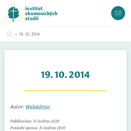
S
institut
k
ekumenických
i
studií
p
t
19. 10. 2014
o
c
o
n
t
19. 10. 2014
e
n
t
Autor:
WebAdmin
Publikováno:
31. května 2020
Poslední úprava:
31. května 2020