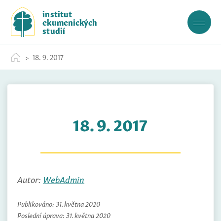
S
institut
k
ekumenických
i
studií
p
t
18. 9. 2017
o
c
o
n
t
18. 9. 2017
e
n
t
Autor:
WebAdmin
Publikováno:
31. května 2020
Poslední úprava:
31. května 2020