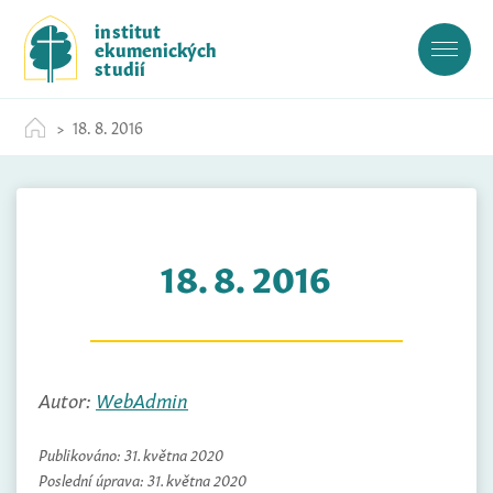
S
institut
k
ekumenických
i
studií
p
t
18. 8. 2016
o
c
o
n
t
18. 8. 2016
e
n
t
Autor:
WebAdmin
Publikováno:
31. května 2020
Poslední úprava:
31. května 2020