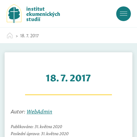
S
institut
k
ekumenických
i
studií
p
t
18. 7. 2017
o
c
o
n
t
18. 7. 2017
e
n
t
Autor:
WebAdmin
Publikováno:
31. května 2020
Poslední úprava:
31. května 2020