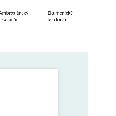
Ambrosiánský
Ekumenický
lekcionář
lekcionář