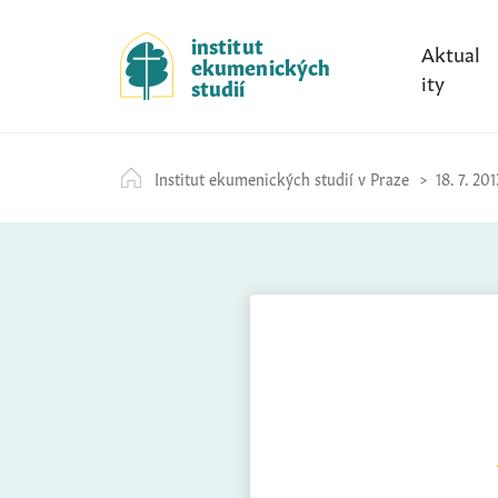
S
k
institut
Aktual
ekumenických
i
ity
studií
p
t
o
Institut ekumenických studií v Praze
18. 7. 201
c
o
n
t
e
n
t