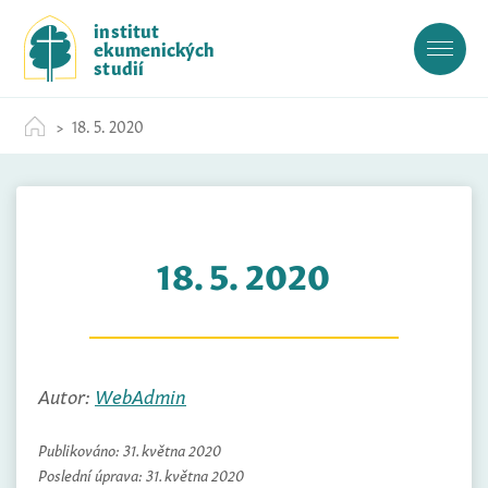
S
institut
k
ekumenických
i
studií
p
t
18. 5. 2020
o
c
o
n
t
18. 5. 2020
e
n
t
Autor:
WebAdmin
Publikováno:
31. května 2020
Poslední úprava:
31. května 2020