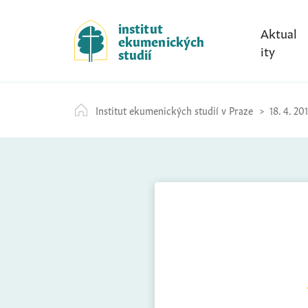
S
k
institut
Aktual
ekumenických
i
ity
studií
p
t
o
Institut ekumenických studií v Praze
18. 4. 20
c
o
n
t
e
n
t