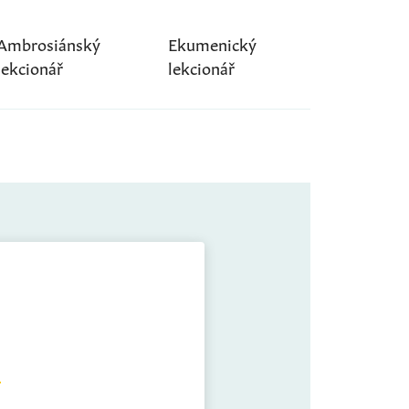
Ambrosiánský
Ekumenický
lekcionář
lekcionář