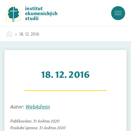
S
institut
k
ekumenických
i
studií
p
t
18. 12. 2016
o
c
o
n
t
18. 12. 2016
e
n
t
Autor:
WebAdmin
Publikováno:
31. května 2020
Poslední úprava:
31. května 2020