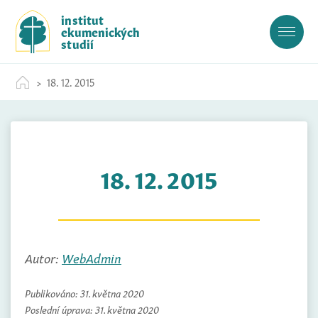
S
institut
k
ekumenických
i
studií
p
t
18. 12. 2015
o
c
o
n
t
18. 12. 2015
e
n
t
Autor:
WebAdmin
Publikováno:
31. května 2020
Poslední úprava:
31. května 2020