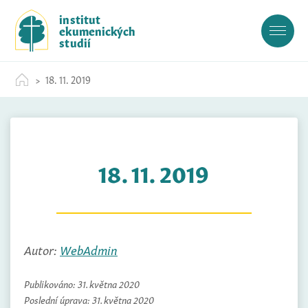
S
institut
k
ekumenických
i
studií
p
t
18. 11. 2019
o
c
o
n
t
18. 11. 2019
e
n
t
Autor:
WebAdmin
Publikováno:
31. května 2020
Poslední úprava:
31. května 2020