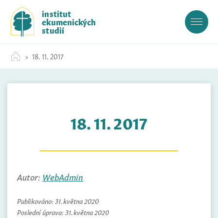
S
institut
k
ekumenických
i
studií
p
t
18. 11. 2017
o
c
o
n
t
18. 11. 2017
e
n
t
Autor:
WebAdmin
Publikováno:
31. května 2020
Poslední úprava:
31. května 2020