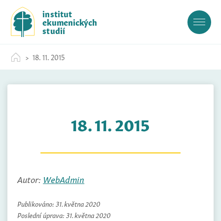
S
institut
k
ekumenických
i
studií
p
t
18. 11. 2015
o
c
o
n
t
18. 11. 2015
e
n
t
Autor:
WebAdmin
Publikováno:
31. května 2020
Poslední úprava:
31. května 2020