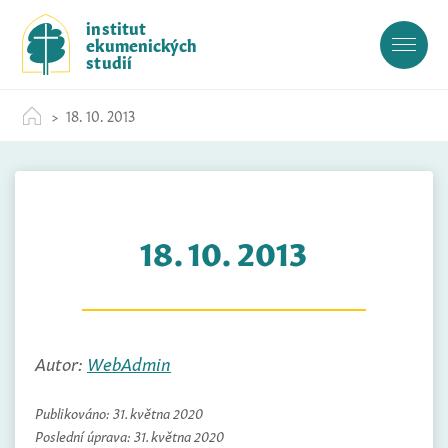
S
institut
k
ekumenických
i
studií
p
t
18. 10. 2013
o
c
o
n
t
18. 10. 2013
e
n
t
Autor:
WebAdmin
Publikováno:
31. května 2020
Poslední úprava:
31. května 2020