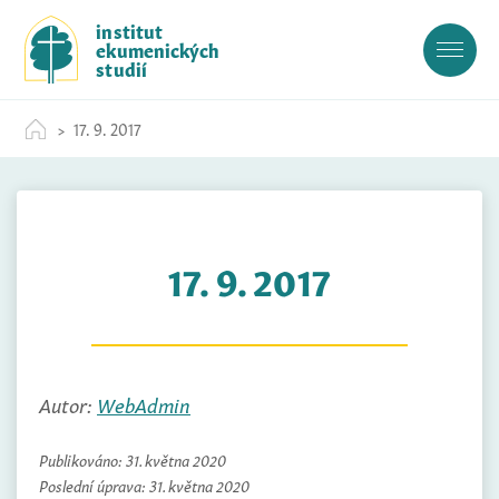
S
institut
k
ekumenických
i
studií
p
t
17. 9. 2017
o
c
o
n
t
17. 9. 2017
e
n
t
Autor:
WebAdmin
Publikováno:
31. května 2020
Poslední úprava:
31. května 2020