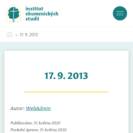
S
institut
k
ekumenických
i
studií
p
t
17. 9. 2013
o
c
o
n
t
17. 9. 2013
e
n
t
Autor:
WebAdmin
Publikováno:
31. května 2020
Poslední úprava:
31. května 2020