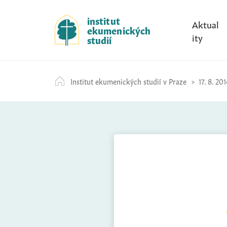
S
k
institut
Aktual
ekumenických
i
ity
studií
p
t
o
Institut ekumenických studií v Praze
17. 8. 201
c
o
n
t
e
n
t