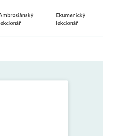
Ambrosiánský
Ekumenický
lekcionář
lekcionář