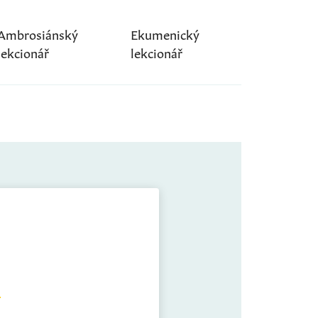
Ambrosiánský
Ekumenický
lekcionář
lekcionář