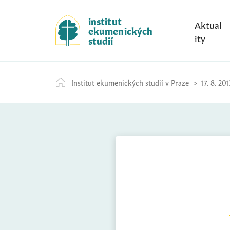
S
k
institut
Aktual
ekumenických
i
ity
studií
p
t
o
Institut ekumenických studií v Praze
17. 8. 201
c
o
n
t
e
n
t