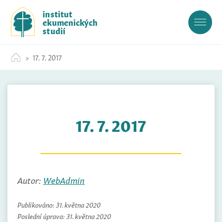
S
institut
k
ekumenických
i
studií
p
t
17. 7. 2017
o
c
o
n
t
17. 7. 2017
e
n
t
Autor:
WebAdmin
Publikováno:
31. května 2020
Poslední úprava:
31. května 2020