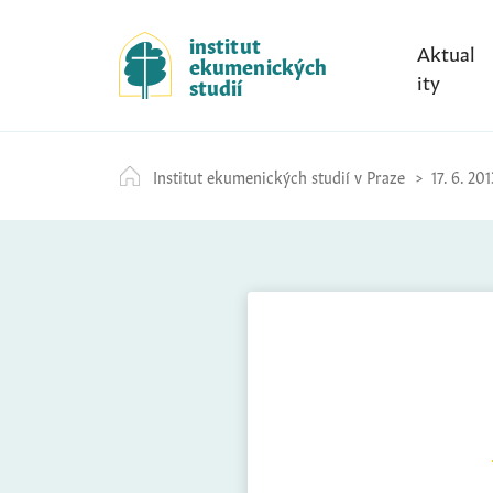
S
k
institut
Aktual
ekumenických
i
ity
studií
p
t
o
Institut ekumenických studií v Praze
17. 6. 201
c
o
n
t
e
n
t