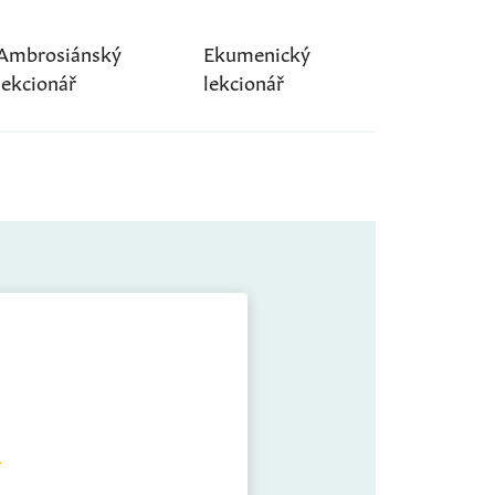
Ambrosiánský
Ekumenický
lekcionář
lekcionář