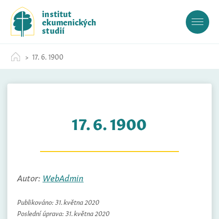
S
institut
k
ekumenických
i
studií
p
t
17. 6. 1900
o
c
o
n
t
17. 6. 1900
e
n
t
Autor:
WebAdmin
Publikováno:
31. května 2020
Poslední úprava:
31. května 2020