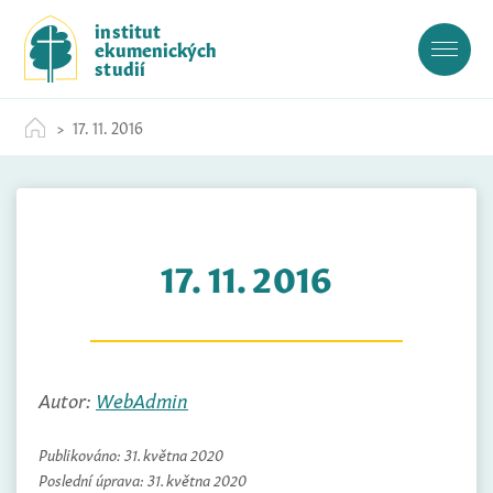
S
institut
k
ekumenických
i
studií
p
t
17. 11. 2016
o
c
o
n
t
17. 11. 2016
e
n
t
Autor:
WebAdmin
Publikováno:
31. května 2020
Poslední úprava:
31. května 2020