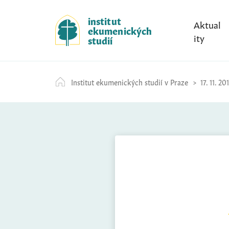
S
k
institut
Aktual
ekumenických
i
ity
studií
p
t
o
Institut ekumenických studií v Praze
17. 11. 20
c
o
n
t
e
n
t