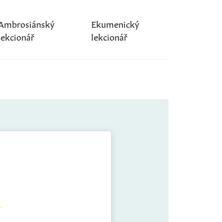
Ambrosiánský
Ekumenický
lekcionář
lekcionář