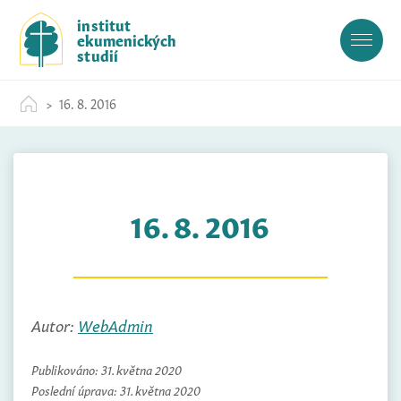
S
institut
k
ekumenických
i
studií
p
t
16. 8. 2016
o
c
o
n
t
16. 8. 2016
e
n
t
Autor:
WebAdmin
Publikováno:
31. května 2020
Poslední úprava:
31. května 2020