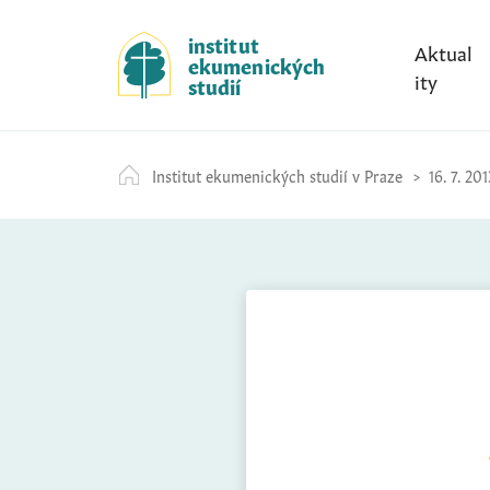
S
k
institut
Aktual
ekumenických
i
ity
studií
p
t
o
Institut ekumenických studií v Praze
16. 7. 201
c
o
n
t
e
n
t