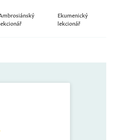
Ambrosiánský
Ekumenický
lekcionář
lekcionář