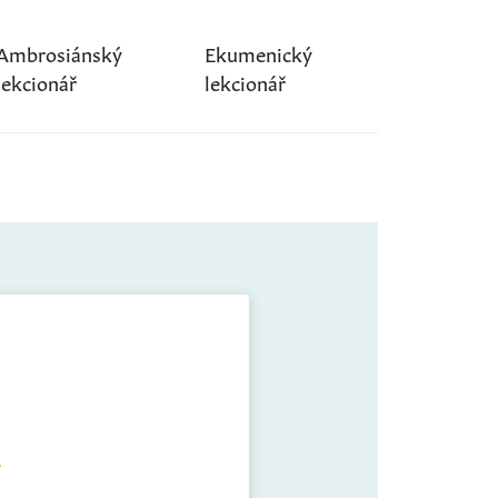
Ambrosiánský
Ekumenický
lekcionář
lekcionář