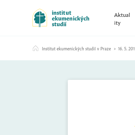
S
k
institut
Aktual
ekumenických
i
ity
studií
p
t
o
Institut ekumenických studií v Praze
16. 5. 20
c
o
n
t
e
n
t